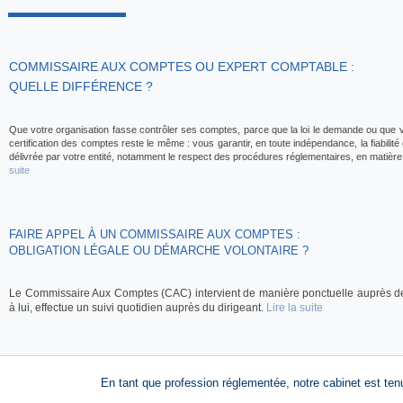
COMMISSAIRE AUX COMPTES OU EXPERT COMPTABLE :
QUELLE DIFFÉRENCE ?
Que votre organisation fasse contrôler ses comptes, parce que la loi le demande ou que vot
certification des comptes reste le même : vous garantir, en toute indépendance, la fiabilité 
délivrée par votre entité, notamment le respect des procédures réglementaires, en matièr
suite
FAIRE APPEL À UN COMMISSAIRE AUX COMPTES :
OBLIGATION LÉGALE OU DÉMARCHE VOLONTAIRE ?
Le Commissaire Aux Comptes (CAC) intervient de manière ponctuelle auprès de l
à lui, effectue un suivi quotidien auprès du dirigeant.
Lire la suite
En tant que profession réglementée, notre cabinet est ten