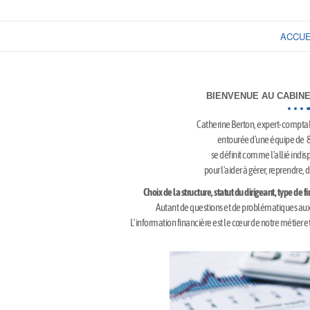
ACCUE
BIENVENUE AU CABIN
Catherine Berton, expert-compta
entourée d'une équipe de 8
se définit comme l'allié indis
pour l'aider à gérer, reprendre,
Choix de la structure, statut du dirigeant, type de
Autant de questions et de problématiques auxq
L’information financière est le cœur de notre métier e