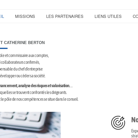
IL
MISSIONS
LES PARTENAIRES
LIENS UTILES
CO
ET CATHERINE BERTON
ble et commissaire aux comptes,
 collaborateurs confirmés,
pensable du chef d'entreprise
 développer ou céder sa société.
 financement, analyse des risques et valorisation.
...
uelles se trouvent confrontés les dirigeants.
t le pôle de nos compétences se situe dans le conseil.
No
Expe
stra